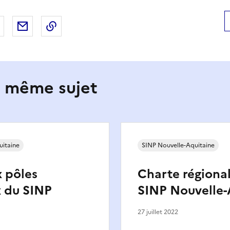
 Facebook
er sur X
Partager sur LinkedIn
Partager par email
Copier le lien de la page dans le presse-pap
e même sujet
uitaine
SINP Nouvelle-Aquitaine
 pôles
Charte régiona
x du SINP
SINP Nouvelle-
27 juillet 2022