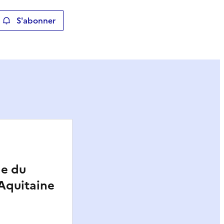
S'abonner
ier
le du
Aquitaine